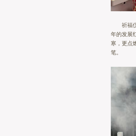
祈福仪式
年的发展
寒，更点
笔。