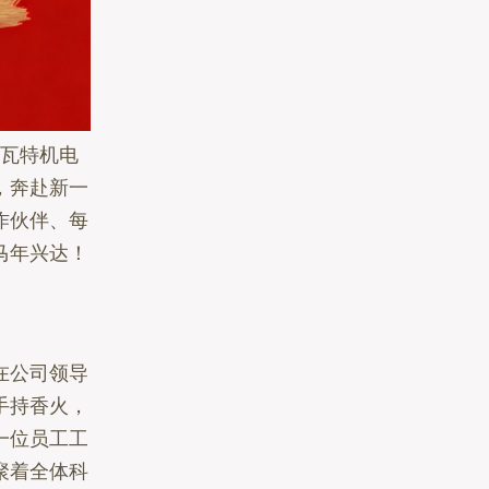
科瓦特机电
，奔赴新一
作伙伴、每
马年兴达！
在公司领导
手持香火，
一位员工工
聚着全体科