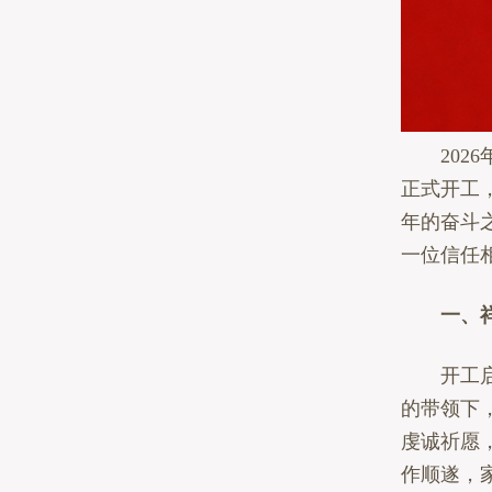
2026
正式开工
年的奋斗
一位信任
一、祥
开工启新
的带领下
虔诚祈愿
作顺遂，