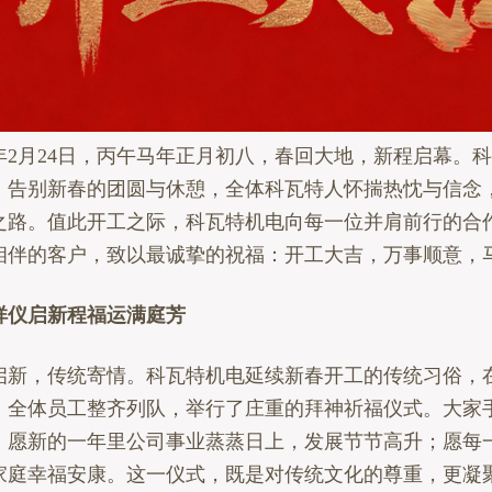
年2月24日，丙午马年正月初八，春回大地，新程启幕。
，告别新春的团圆与休憩，全体科瓦特人怀揣热忱与信念
之路。值此开工之际，科瓦特机电向每一位并肩前行的合
相伴的客户，致以最诚挚的祝福：开工大吉，万事顺意，
仪启新程福运满庭芳
，传统寄情。科瓦特机电延续新春开工的传统习俗，
，全体员工整齐列队，举行了庄重的拜神祈福仪式。大家
，愿新的一年里公司事业蒸蒸日上，发展节节高升；愿每
家庭幸福安康。这一仪式，既是对传统文化的尊重，更凝