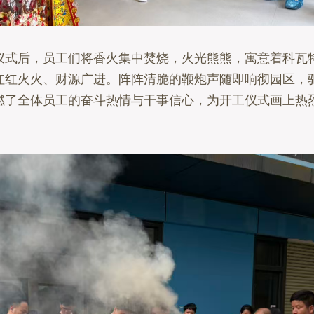
后，员工们将香火集中焚烧，火光熊熊，寓意着科瓦特机
红红火火、财源广进。阵阵清脆的鞭炮声随即响彻园区，
燃了全体员工的奋斗热情与干事信心，为开工仪式画上热