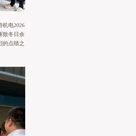
电2026
驱散冬日余
烈的点睛之