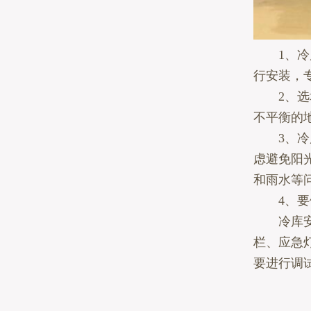
1、冷库
行安装，
2、选址
不平衡的
3、冷库
虑避免阳
和雨水等
4、要做
冷库安装
栏、应急
要进行调